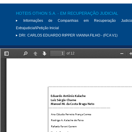
HOTEIS OTHON S.A. - EM RECUPERAÇÃO JUDICIAL
Informações de Companhias em Recuperação Judici
Extrajudicial\Petição Inicial
DRI:
CARLOS EDUARDO RIPPER VIANNA FILHO - (FCA V1)