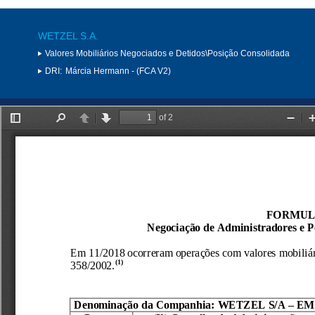
WETZEL S.A.
Valores Mobiliários Negociados e Detidos\Posição Consolidada
DRI:
Márcia Hermann - (FCA V2)