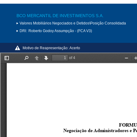
BCO MERCANTIL DE INVESTIMENTOS S.A.
Valores Mobiliários Negociados e Detidos\Posição Consolidada
DRI:
Roberto Godoy Assumpção - (FCA V3)
Motivo de Reapresentação:
Acerto