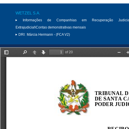
WETZEL S.A.
Informações de Companhias em Recuperação Judici
Extrajudicial\Contas demonstrativas mensais
DRI:
Márcia Hermann - (FCA V2)