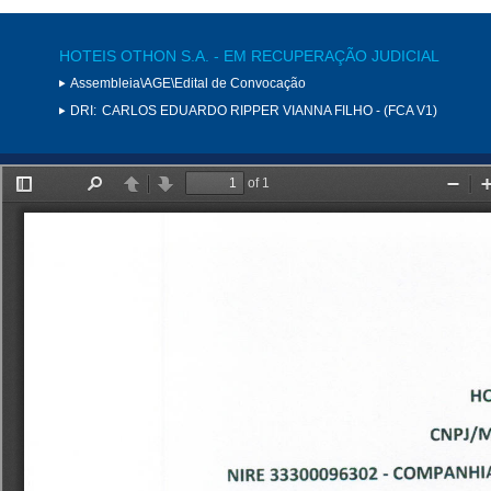
HOTEIS OTHON S.A. - EM RECUPERAÇÃO JUDICIAL
Assembleia\AGE\Edital de Convocação
DRI:
CARLOS EDUARDO RIPPER VIANNA FILHO - (FCA V1)