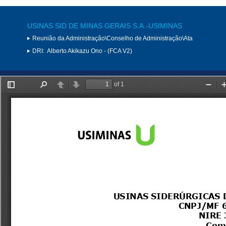
USINAS SID DE MINAS GERAIS S.A.-USIMINAS
Reunião da Administração\Conselho de Administração\Ata
DRI:
Alberto Akikazu Ono - (FCA V2)