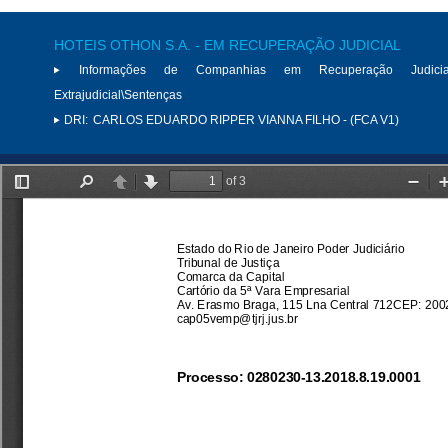
HOTEIS OTHON S.A. - EM RECUPERAÇÃO JUDICIAL
Informações de Companhias em Recuperação Judici
Extrajudicial\Sentenças
DRI:
CARLOS EDUARDO RIPPER VIANNA FILHO - (FCA V1)