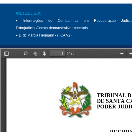
WETZEL S.A.
Informações de Companhias em Recuperação Judici
Extrajudicial\Contas demonstrativas mensais
DRI:
Márcia Hermann - (FCA V2)