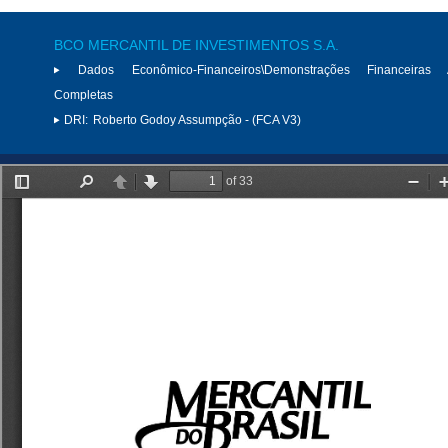
BCO MERCANTIL DE INVESTIMENTOS S.A.
Dados Econômico-Financeiros\Demonstrações Financeiras 
Completas
DRI:
Roberto Godoy Assumpção - (FCA V3)