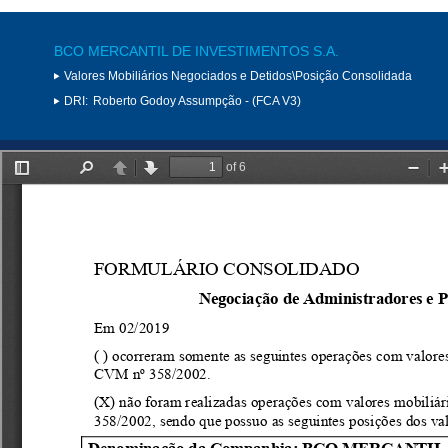
BCO MERCANTIL DE INVESTIMENTOS S.A.
Valores Mobiliários Negociados e Detidos\Posição Consolidada
DRI:
Roberto Godoy Assumpção - (FCA V3)