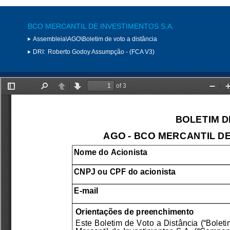
BCO MERCANTIL DE INVESTIMENTOS S.A.
Assembleia\AGO\Boletim de voto a distância
DRI:
Roberto Godoy Assumpção - (FCA V3)