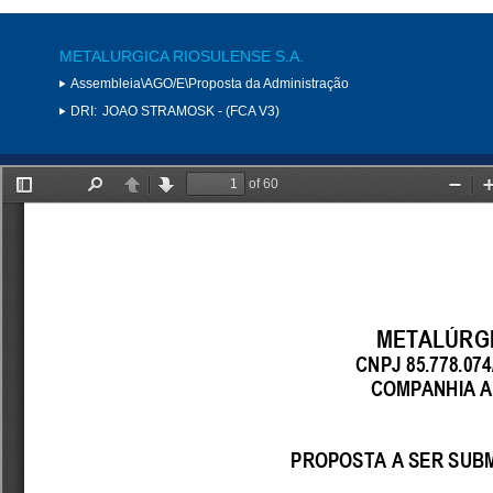
METALURGICA RIOSULENSE S.A.
Assembleia\AGO/E\Proposta da Administração
DRI:
JOAO STRAMOSK - (FCA V3)