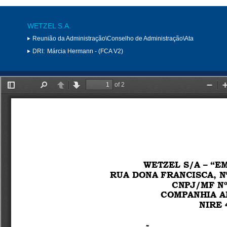
WETZEL S.A.
Reunião da Administração\Conselho de Administração\Ata
DRI:
Márcia Hermann - (FCA V2)