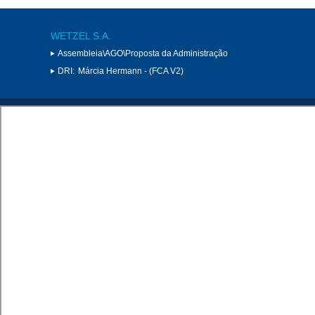
WETZEL S.A.
Assembleia\AGO\Proposta da Administração
DRI:
Márcia Hermann - (FCA V2)