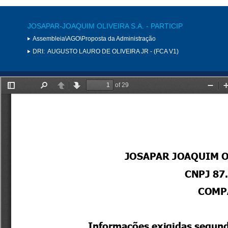
JOSAPAR-JOAQUIM OLIVEIRA S.A. - PARTICIP
Assembleia\AGO\Proposta da Administração
DRI:
AUGUSTO LAURO DE OLIVEIRA JR - (FCA V1)