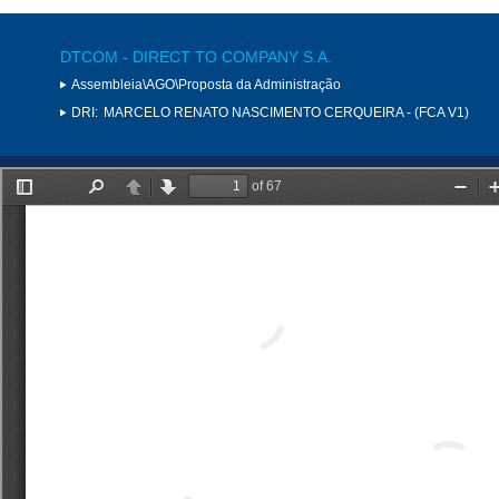
DTCOM - DIRECT TO COMPANY S.A.
Assembleia\AGO\Proposta da Administração
DRI:
MARCELO RENATO NASCIMENTO CERQUEIRA - (FCA V1)