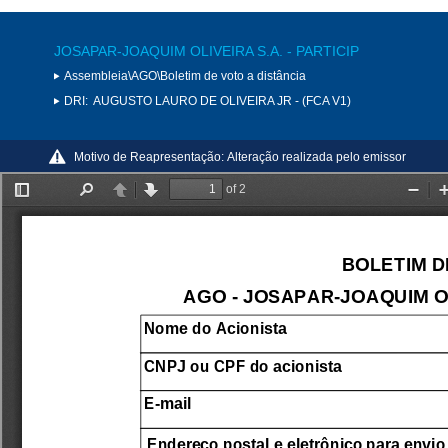
JOSAPAR-JOAQUIM OLIVEIRA S.A. - PARTICIP
Assembleia\AGO\Boletim de voto a distância
DRI:
AUGUSTO LAURO DE OLIVEIRA JR - (FCA V1)
Motivo de Reapresentação:
Alteração realizada pelo emissor