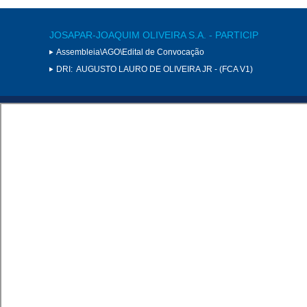
JOSAPAR-JOAQUIM OLIVEIRA S.A. - PARTICIP
Assembleia\AGO\Edital de Convocação
DRI:
AUGUSTO LAURO DE OLIVEIRA JR - (FCA V1)