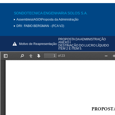
SONDOTECNICA ENGENHARIA SOLOS S.A.
Assembleia\AGO\Proposta da Administração
DRI:
FABIO BERGMAN - (FCA V2)
PROPOSTA DA ADMINISTRAÇÃO
ANEXO I
Motivo de Reapresentação:
DESTINAÇÃO DO LUCRO LÍQUIDO
ITEM 2 E ITEM 5.