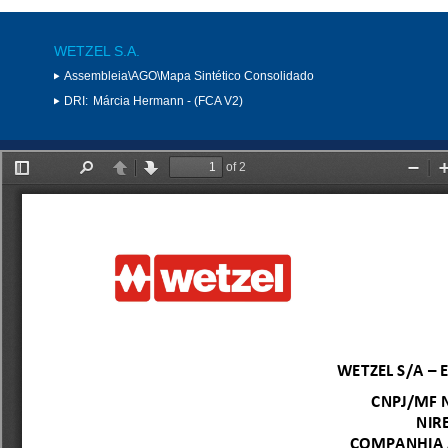
WETZEL S.A.
Assembleia\AGO\Mapa Sintético Consolidado
DRI:
Márcia Hermann - (FCA V2)