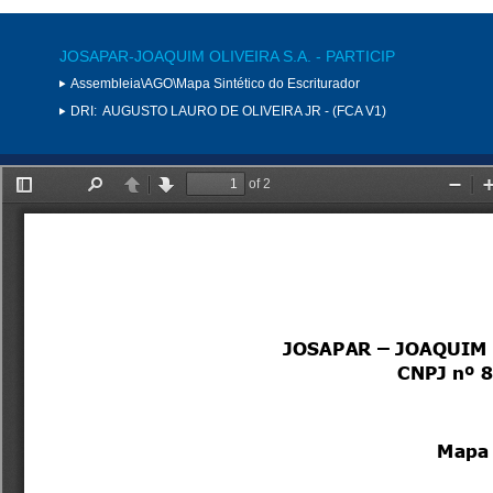
JOSAPAR-JOAQUIM OLIVEIRA S.A. - PARTICIP
Assembleia\AGO\Mapa Sintético do Escriturador
DRI:
AUGUSTO LAURO DE OLIVEIRA JR - (FCA V1)