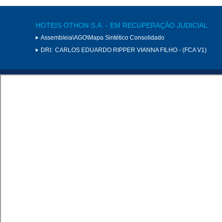
HOTEIS OTHON S.A. - EM RECUPERAÇÃO JUDICIAL
Assembleia\AGO\Mapa Sintético Consolidado
DRI:
CARLOS EDUARDO RIPPER VIANNA FILHO - (FCA V1)