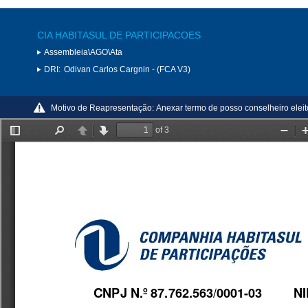
CIA HABITASUL DE PARTICIPACOES
Assembleia\AGO\Ata
DRI:
Odivan Carlos Cargnin - (FCA V3)
Motivo de Reapresentação:
Anexar termo de posso conselheiro eleit