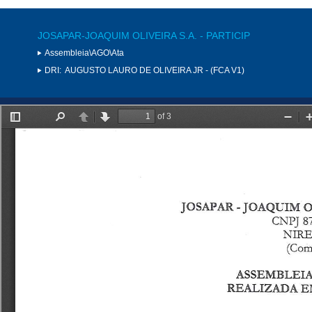
JOSAPAR-JOAQUIM OLIVEIRA S.A. - PARTICIP
Assembleia\AGO\Ata
DRI:
AUGUSTO LAURO DE OLIVEIRA JR - (FCA V1)