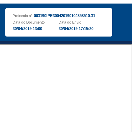
003190IPE300420190104358510-31
Protocolo nº:
Data do Documento
Data do Envio
30/04/2019 13:00
30/04/2019 17:15:20