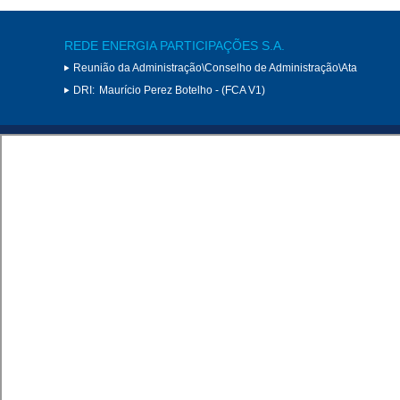
REDE ENERGIA PARTICIPAÇÕES S.A.
Reunião da Administração\Conselho de Administração\Ata
DRI:
Maurício Perez Botelho - (FCA V1)