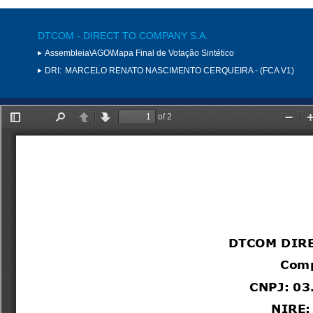
DTCOM - DIRECT TO COMPANY S.A.
Assembleia\AGO\Mapa Final de Votação Sintético
DRI:
MARCELO RENATO NASCIMENTO CERQUEIRA - (FCA V1)