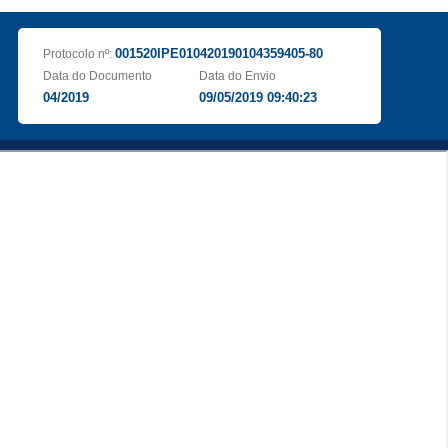
001520IPE010420190104359405-80
Protocolo nº:
Data do Documento
Data do Envio
04/2019
09/05/2019 09:40:23