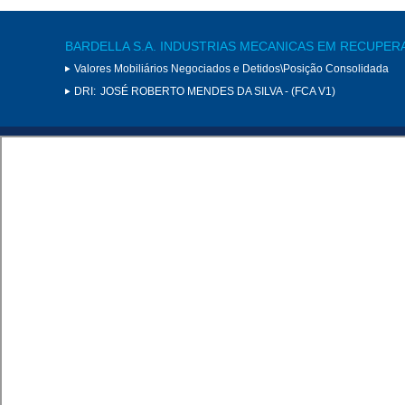
BARDELLA S.A. INDUSTRIAS MECANICAS EM RECUPER
Valores Mobiliários Negociados e Detidos\Posição Consolidada
DRI:
JOSÉ ROBERTO MENDES DA SILVA - (FCA V1)