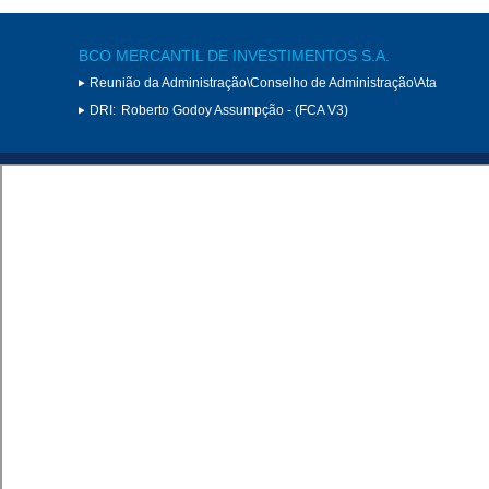
BCO MERCANTIL DE INVESTIMENTOS S.A.
Reunião da Administração\Conselho de Administração\Ata
DRI:
Roberto Godoy Assumpção - (FCA V3)