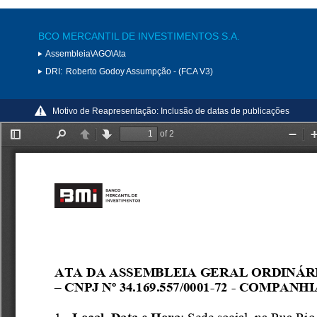
BCO MERCANTIL DE INVESTIMENTOS S.A.
Assembleia\AGO\Ata
DRI:
Roberto Godoy Assumpção - (FCA V3)
Motivo de Reapresentação:
Inclusão de datas de publicações