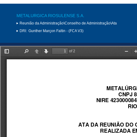
METALURGICA RIOSULENSE S.A.
Reunião da Administração\Conselho de Administração\Ata
DRI:
Gunther Marçon Faltin - (FCA V3)