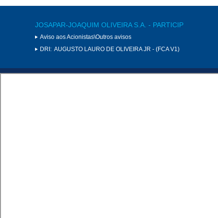
JOSAPAR-JOAQUIM OLIVEIRA S.A. - PARTICIP
Aviso aos Acionistas\Outros avisos
DRI:
AUGUSTO LAURO DE OLIVEIRA JR - (FCA V1)