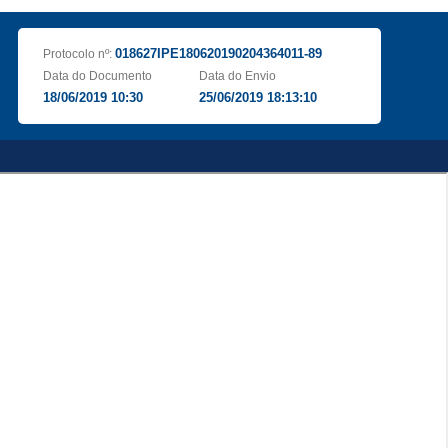
018627IPE180620190204364011-89
Protocolo nº:
Data do Documento
Data do Envio
18/06/2019 10:30
25/06/2019 18:13:10