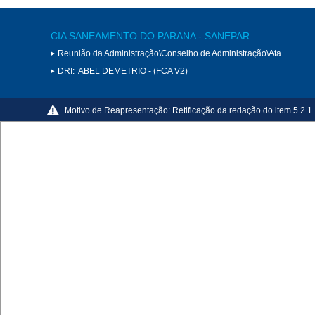
CIA SANEAMENTO DO PARANA - SANEPAR
Reunião da Administração\Conselho de Administração\Ata
DRI:
ABEL DEMETRIO - (FCA V2)
Motivo de Reapresentação:
Retificação da redação do item 5.2.1.