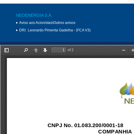
NEOENERGIA S.A.
Aviso aos Acionistas\Outros avisos
DRI:
Leonardo Pimenta Gadelha - (FCA V3)