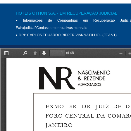
HOTEIS OTHON S.A. - EM RECUPERAÇÃO JUDICIAL
Informações de Companhias em Recuperação Judici
Extrajudicial\Contas demonstrativas mensais
DRI:
CARLOS EDUARDO RIPPER VIANNA FILHO - (FCA V1)