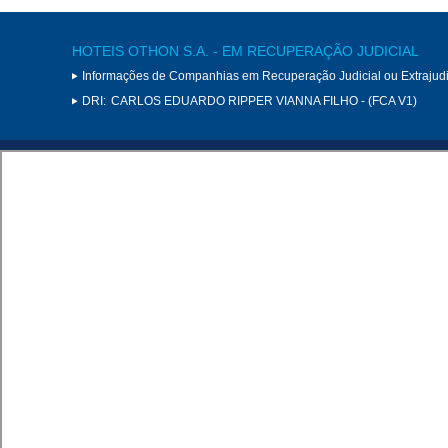
HOTEIS OTHON S.A. - EM RECUPERAÇÃO JUDICIAL
Informações de Companhias em Recuperação Judicial ou Extrajudi
DRI:
CARLOS EDUARDO RIPPER VIANNA FILHO - (FCA V1)