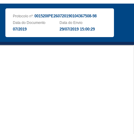
001520IPE260720190104367508-98
Protocolo nº:
Data do Documento
Data do Envio
07/2019
29/07/2019 15:00:29