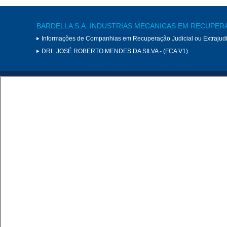
BARDELLA S.A. INDUSTRIAS MECANICAS EM RECUPER
Informações de Companhias em Recuperação Judicial ou Extrajudi
DRI:
JOSÉ ROBERTO MENDES DA SILVA - (FCA V1)