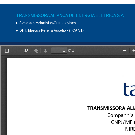
TRANSMISSORA ALIANÇA DE ENERGIA ELÉTRICA S.A.
Aviso aos Acionistas\Outros avisos
DRI:
Marcus Pereira Aucelio - (FCA V1)