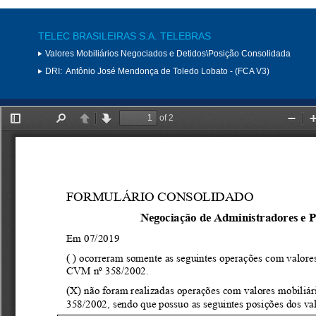
TELEC BRASILEIRAS S.A. TELEBRAS
Valores Mobiliários Negociados e Detidos\Posição Consolidada
DRI:
Antônio José Mendonça de Toledo Lobato - (FCA V3)