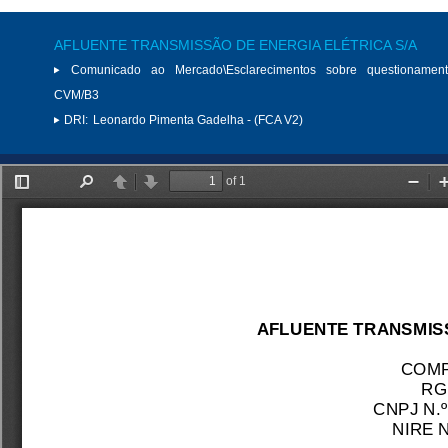
AFLUENTE TRANSMISSÃO DE ENERGIA ELÉTRICA S/A
Comunicado ao Mercado\Esclarecimentos sobre questionamen
CVM/B3
DRI:
Leonardo Pimenta Gadelha - (FCA V2)