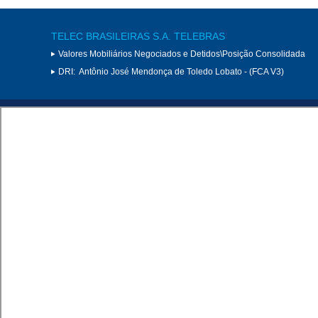
TELEC BRASILEIRAS S.A. TELEBRAS
Valores Mobiliários Negociados e Detidos\Posição Consolidada
DRI:
Antônio José Mendonça de Toledo Lobato - (FCA V3)