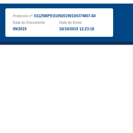
011258IPE010920190104374807-60
Protocolo nº:
Data do Documento
Data do Envio
09/2019
10/10/2019 12:23:18