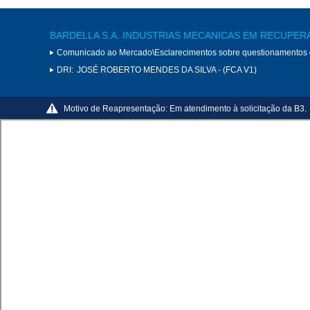
BARDELLA S.A. INDUSTRIAS MECANICAS EM RECUPER
Comunicado ao Mercado\Esclarecimentos sobre questionamentos
DRI:
JOSÉ ROBERTO MENDES DA SILVA - (FCA V1)
Motivo de Reapresentação:
Em atendimento à solicitação da B3.