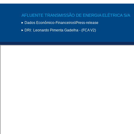
AFLUENTE TRANSMISSÃO DE ENERGIA ELÉTRICA S/A
Dados Econômico-Financeiros\Press-release
DRI:
Leonardo Pimenta Gadelha - (FCA V2)