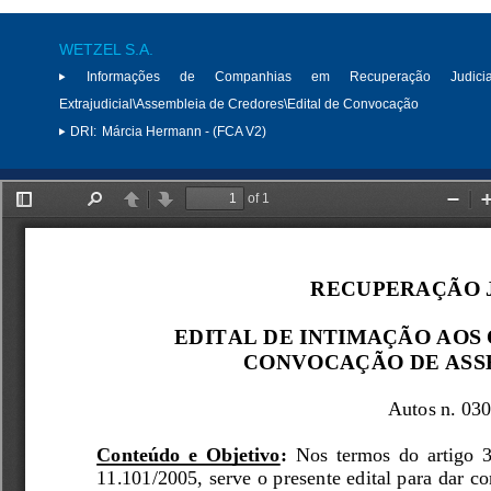
WETZEL S.A.
Informações de Companhias em Recuperação Judici
Extrajudicial\Assembleia de Credores\Edital de Convocação
DRI:
Márcia Hermann - (FCA V2)