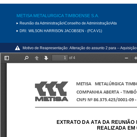
METISA METALURGICA TIMBOENSE S.A.
Reunião da Administração\Conselho de Administração\Ata
DRI:
WILSON HARRISON JACOBSEN - (FCA V1)
Motivo de Reapresentação:
Alteração do assunto 2 para -- Aquisiç