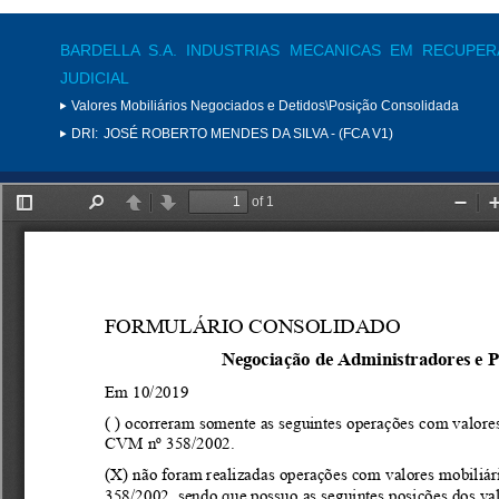
BARDELLA S.A. INDUSTRIAS MECANICAS EM RECUPE
JUDICIAL
Valores Mobiliários Negociados e Detidos\Posição Consolidada
DRI:
JOSÉ ROBERTO MENDES DA SILVA - (FCA V1)