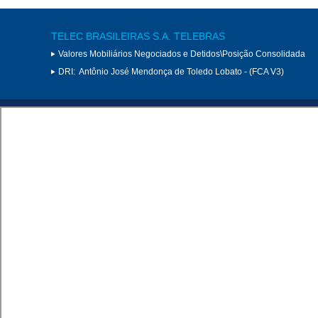
TELEC BRASILEIRAS S.A. TELEBRAS
Valores Mobiliários Negociados e Detidos\Posição Consolidada
DRI:
Antônio José Mendonça de Toledo Lobato - (FCA V3)