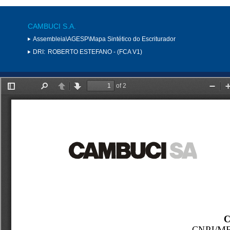
CAMBUCI S.A.
Assembleia\AGESP\Mapa Sintético do Escriturador
DRI:
ROBERTO ESTEFANO - (FCA V1)