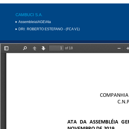
CAMBUCI S.A.
Assembleia\AGE\Ata
DRI:
ROBERTO ESTEFANO - (FCA V1)