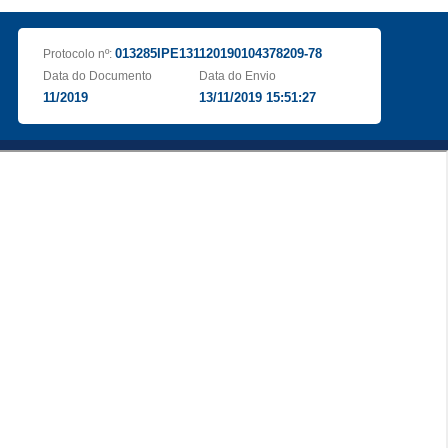
013285IPE131120190104378209-78
Protocolo nº:
Data do Documento
Data do Envio
11/2019
13/11/2019 15:51:27