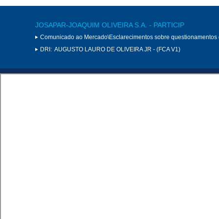
JOSAPAR-JOAQUIM OLIVEIRA S.A. - PARTICIP
Comunicado ao Mercado\Esclarecimentos sobre questionamentos
DRI:
AUGUSTO LAURO DE OLIVEIRA JR - (FCA V1)