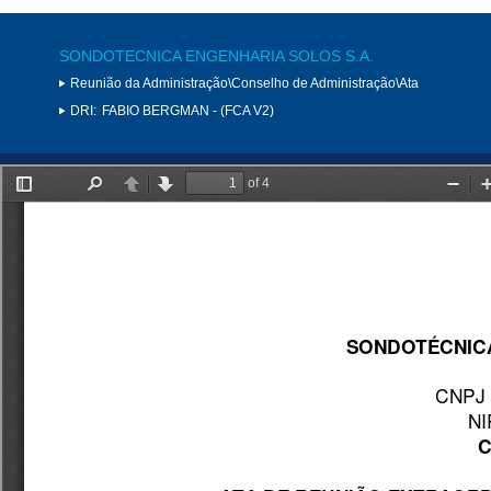
SONDOTECNICA ENGENHARIA SOLOS S.A.
Reunião da Administração\Conselho de Administração\Ata
DRI:
FABIO BERGMAN - (FCA V2)